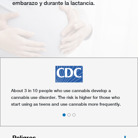
embarazo y durante la lactancia.
El consumo de cannabis afecta directamente a las partes
Según la Encuesta sobre conductas de riesgo en jóvenes
del cerebro responsables de la memoria, el aprendizaje,
de 2023, casi el 29% de los estudiantes de secundaria
la atención, la toma de decisiones, la coordinación, las
de Nevada informaron haber consumido cannabis alguna
emociones y el tiempo de reacción.
vez.
About 3 in 10 people who use cannabis develop a
cannabis use disorder. The risk is higher for those who
start using as teens and use cannabis more frequently.
Peligros